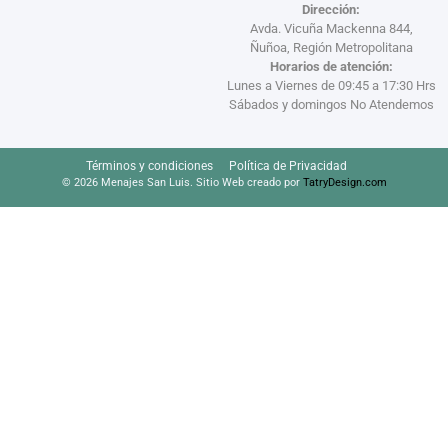
Dirección:
Avda. Vicuña Mackenna 844,
Ñuñoa, Región Metropolitana
Horarios de atención:
Lunes a Viernes de 09:45 a 17:30 Hrs
Sábados y domingos No Atendemos
Términos y condiciones
Política de Privacidad
© 2026 Menajes San Luis. Sitio Web creado por
TatryDesign.com