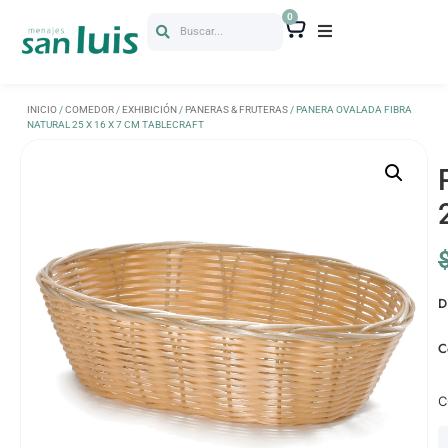
0
Buscar...
INICIO
/
COMEDOR
/
EXHIBICIÓN
/
PANERAS & FRUTERAS
/ PANERA OVALADA FIBRA
NATURAL 25 X 16 X 7 CM TABLECRAFT
D
C
C