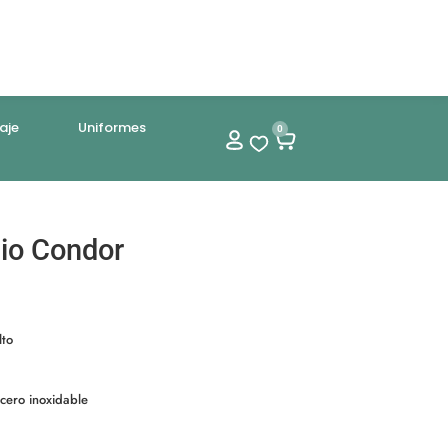
aje
Uniformes
0
nio Condor
lto
cero inoxidable