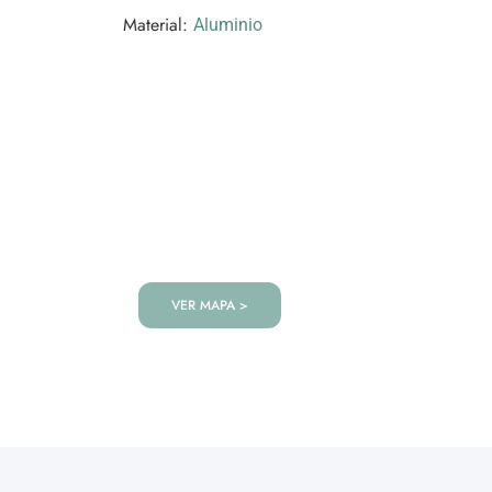
Material:
Aluminio
VISITANOS!
Te esperamos en nuestra tienda co
de productos!
VER MAPA >