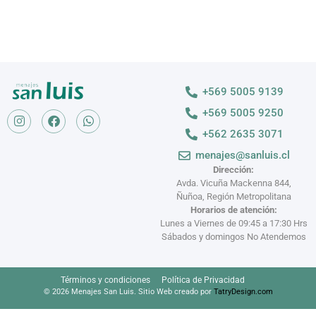
+569 5005 9139
+569 5005 9250
+562 2635 3071
menajes@sanluis.cl
Dirección:
Avda. Vicuña Mackenna 844,
Ñuñoa, Región Metropolitana
Horarios de atención:
Lunes a Viernes de 09:45 a 17:30 Hrs
Sábados y domingos No Atendemos
Términos y condiciones
Política de Privacidad
© 2026 Menajes San Luis. Sitio Web creado por
TatryDesign.com