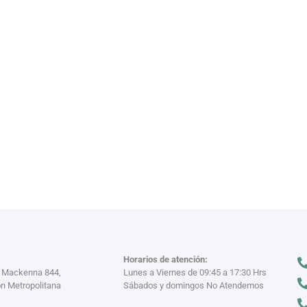
VAJILL
n miles
Descubre nuestra
VER MÁS >
Horarios de atención:
a Mackenna 844,
Lunes a Viernes de 09:45 a 17:30 Hrs
n Metropolitana
Sábados y domingos No Atendemos