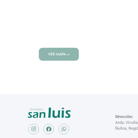
VISITANOS!
Te esperamos en nuestra tienda co
de productos!
VER MAPA >
Dirección:
Avda. Vicuñ
Ñuñoa, Regió