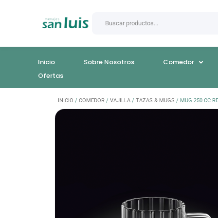
Inicio
Sobre Nosotros
Comedor
Ofertas
INICIO
/
COMEDOR
/
VAJILLA
/
TAZAS & MUGS
/ MUG 250 CC 