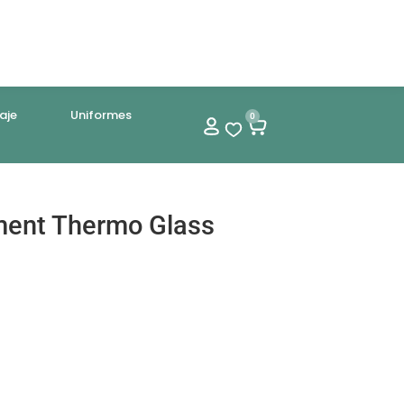
aje
Uniformes
0
ment Thermo Glass