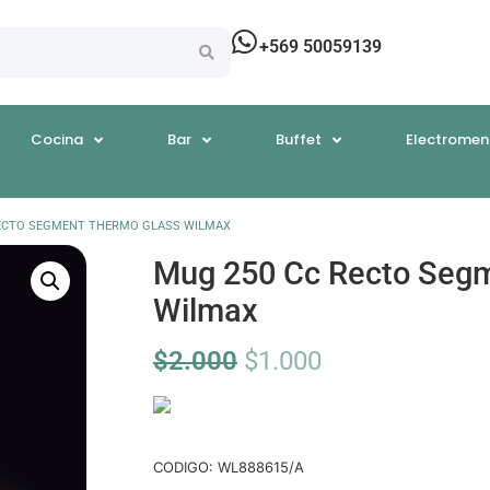
+569 50059139
Cocina
Bar
Buffet
Electromen
RECTO SEGMENT THERMO GLASS WILMAX
Mug 250 Cc Recto Seg
Wilmax
$
2.000
$
1.000
CODIGO: WL888615/A