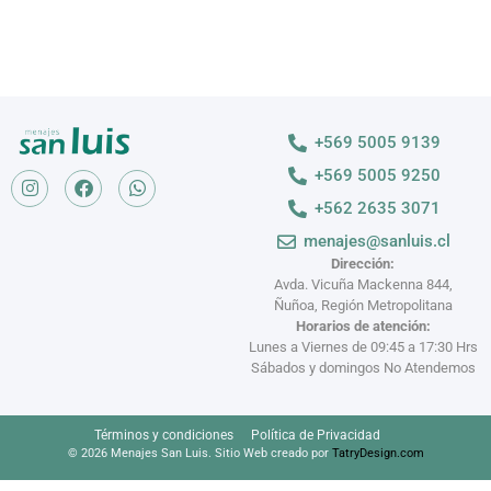
+569 5005 9139
+569 5005 9250
+562 2635 3071
menajes@sanluis.cl
Dirección:
Avda. Vicuña Mackenna 844,
Ñuñoa, Región Metropolitana
Horarios de atención:
Lunes a Viernes de 09:45 a 17:30 Hrs
Sábados y domingos No Atendemos
Términos y condiciones
Política de Privacidad
© 2026 Menajes San Luis. Sitio Web creado por
TatryDesign.com