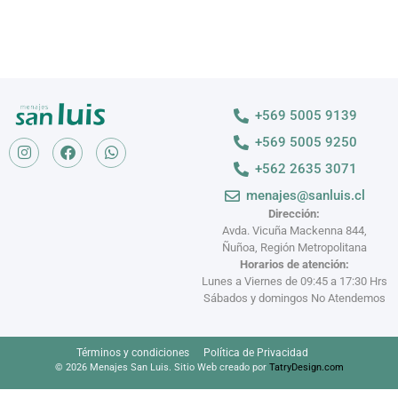
+569 5005 9139
+569 5005 9250
+562 2635 3071
menajes@sanluis.cl
Dirección:
Avda. Vicuña Mackenna 844,
Ñuñoa, Región Metropolitana
Horarios de atención:
Lunes a Viernes de 09:45 a 17:30 Hrs
Sábados y domingos No Atendemos
Términos y condiciones
Política de Privacidad
© 2026 Menajes San Luis. Sitio Web creado por
TatryDesign.com