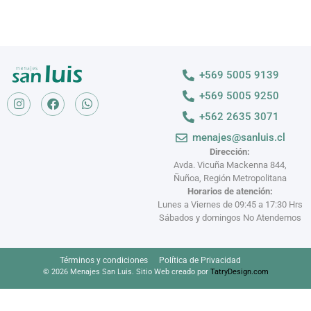
+569 5005 9139
+569 5005 9250
+562 2635 3071
menajes@sanluis.cl
Dirección:
Avda. Vicuña Mackenna 844,
Ñuñoa, Región Metropolitana
Horarios de atención:
Lunes a Viernes de 09:45 a 17:30 Hrs
Sábados y domingos No Atendemos
Términos y condiciones
Política de Privacidad
© 2026 Menajes San Luis. Sitio Web creado por
TatryDesign.com