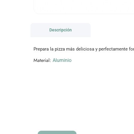
Descripción
Prepara la pizza más deliciosa y perfectamente f
Material:
Aluminio
VISITANOS!
Te esperamos en nuestra tienda co
de productos!