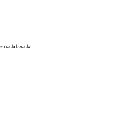
a en cada bocado!
A
s variedades