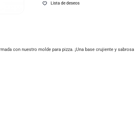
Lista de deseos
ormada con nuestro molde para pizza. ¡Una base crujiente y sabros
VAJILL
n miles
Descubre nuestra