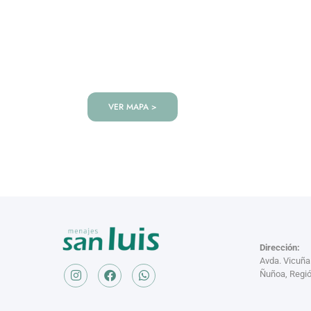
VISITANOS!
Te esperamos en nuestra tienda co
de productos!
VER MAPA >
Dirección:
Avda. Vicuñ
Ñuñoa, Regió