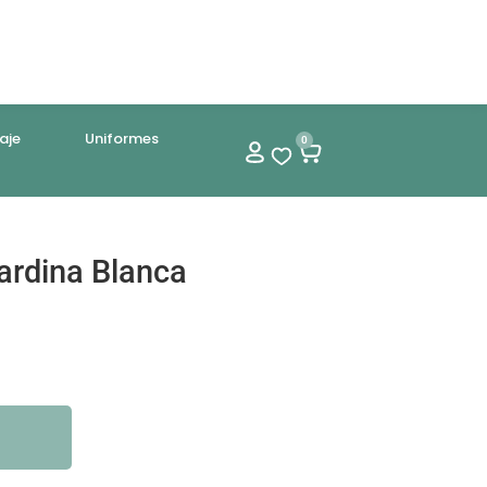
aje
Uniformes
0
ardina Blanca