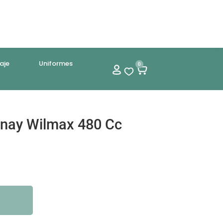
aje
Uniformes
0
nay Wilmax 480 Cc