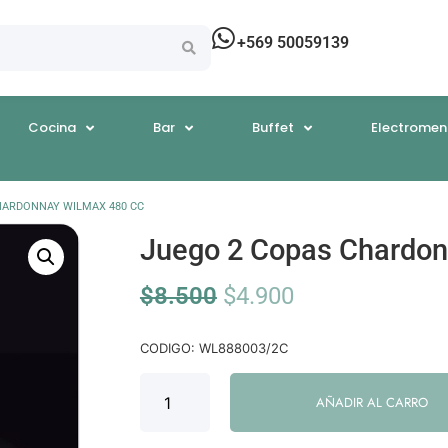
+569 50059139
Cocina
Bar
Buffet
Electromen
HARDONNAY WILMAX 480 CC
Juego 2 Copas Chardon
$
8.500
$
4.900
CODIGO: WL888003/2C
AÑADIR AL CARRO