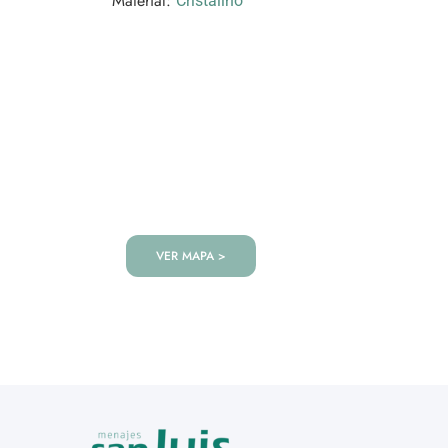
Material:
Cristalino
VISITANOS!
Te esperamos en nuestra tienda co
de productos!
VER MAPA >