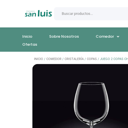
Inicio
Sobre Nosotros
Comedor
Ofertas
INICIO
/
COMEDOR
/
CRISTALERÍA
/
COPAS
/ JUEGO 2 COPAS C