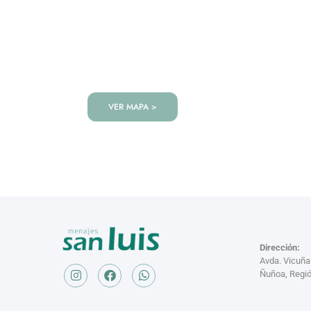
VISITANOS!
Te esperamos en nuestra tienda co
de productos!
VER MAPA >
Dirección:
Avda. Vicuñ
Ñuñoa, Regió