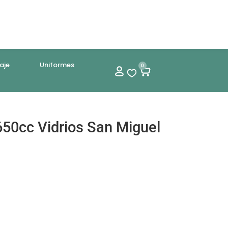
aje
Uniformes
0
650cc Vidrios San Miguel