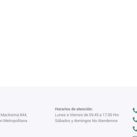
VAJILL
n miles
Descubre nuestra
VER MÁS >
Horarios de atención:
a Mackenna 844,
Lunes a Viernes de 09:45 a 17:30 Hrs
n Metropolitana
Sábados y domingos No Atendemos