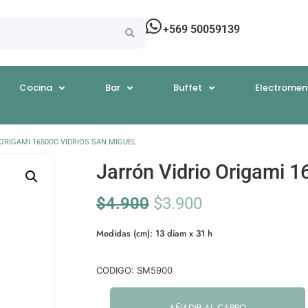
+569 50059139
Cocina
Bar
Buffet
Electromen
ORIGAMI 1650CC VIDRIOS SAN MIGUEL
Jarrón Vidrio Origami 1
$
4.900
$
3.900
Medidas (cm): 13 diam x 31 h
CODIGO: SM5900
AÑADIR AL CARRO