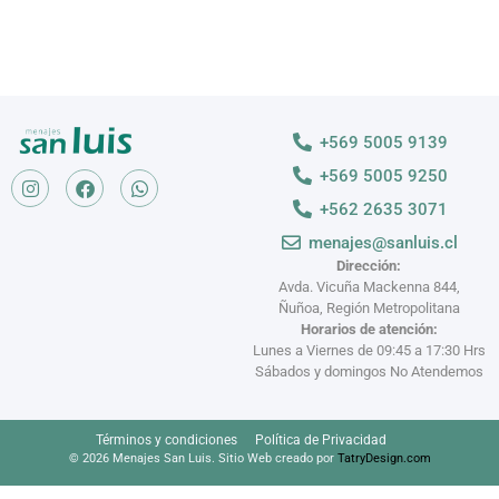
+569 5005 9139
+569 5005 9250
+562 2635 3071
menajes@sanluis.cl
Dirección:
Avda. Vicuña Mackenna 844,
Ñuñoa, Región Metropolitana
Horarios de atención:
Lunes a Viernes de 09:45 a 17:30 Hrs
Sábados y domingos No Atendemos
Términos y condiciones
Política de Privacidad
© 2026 Menajes San Luis. Sitio Web creado por
TatryDesign.com