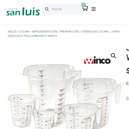
0
Buscar...
INICIO
/
COCINA
/
IMPLEMENTACIÓN
/
PREPARACIÓN
/
UTENSILIOS COCINA
/ JARRO
GRADUADO POLICARBONATO WINCO
C
C