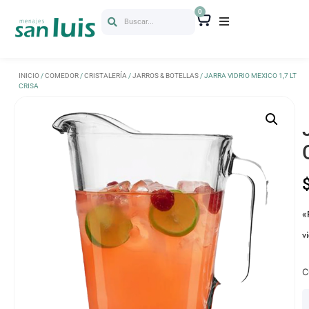
0
Buscar...
INICIO
/
COMEDOR
/
CRISTALERÍA
/
JARROS & BOTELLAS
/ JARRA VIDRIO MEXICO 1,7 LT
CRISA
«
v
C