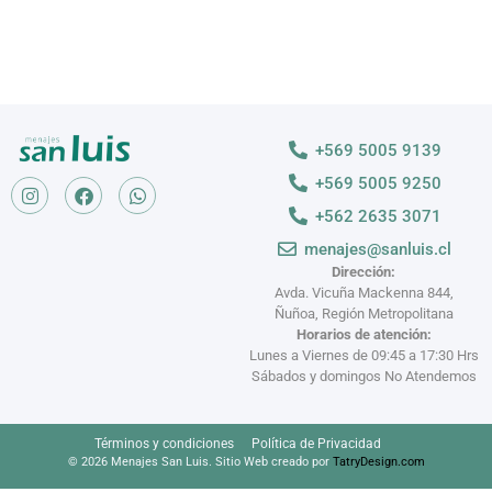
+569 5005 9139
+569 5005 9250
+562 2635 3071
menajes@sanluis.cl
Dirección:
Avda. Vicuña Mackenna 844,
Ñuñoa, Región Metropolitana
Horarios de atención:
Lunes a Viernes de 09:45 a 17:30 Hrs
Sábados y domingos No Atendemos
Términos y condiciones
Política de Privacidad
© 2026 Menajes San Luis. Sitio Web creado por
TatryDesign.com