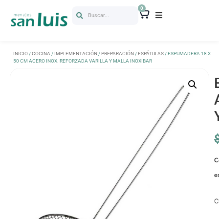
0
Buscar...
INICIO
/
COCINA
/
IMPLEMENTACIÓN
/
PREPARACIÓN
/
ESPÁTULAS
/ ESPUMADERA 18 X
50 CM ACERO INOX. REFORZADA VARILLA Y MALLA INOXIBAR
C
e
C