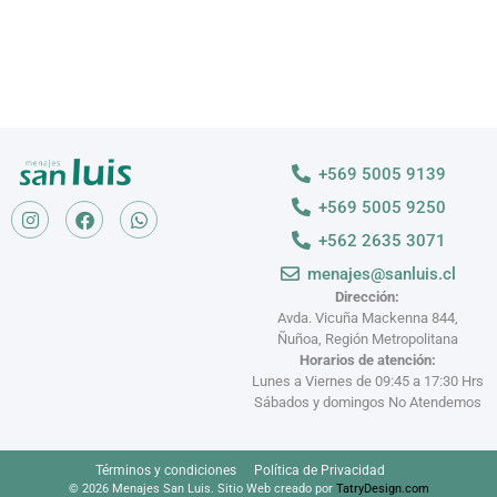
+569 5005 9139
+569 5005 9250
+562 2635 3071
menajes@sanluis.cl
Dirección:
Avda. Vicuña Mackenna 844,
Ñuñoa, Región Metropolitana
Horarios de atención:
Lunes a Viernes de 09:45 a 17:30 Hrs
Sábados y domingos No Atendemos
Términos y condiciones
Política de Privacidad
© 2026 Menajes San Luis. Sitio Web creado por
TatryDesign.com