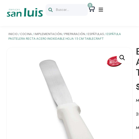
3
Buscar...
INICIO
/
COCINA
/
IMPLEMENTACIÓN
/
PREPARACIÓN
/
ESPÁTULAS
/ ESPÁTULA
PASTELERA RECTA ACERO INOXIDABLE HOJA 15 CM TABLECRAFT
M
2
M