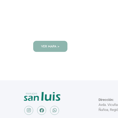
VISITANOS!
Te esperamos en nuestra tienda co
de productos!
VER MAPA >
Dirección:
Avda. Vicuñ
Ñuñoa, Regió