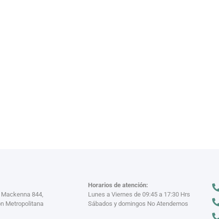
VAJILL
n miles
Descubre nuestra
VER MÁS >
Horarios de atención:
a Mackenna 844,
Lunes a Viernes de 09:45 a 17:30 Hrs
n Metropolitana
Sábados y domingos No Atendemos