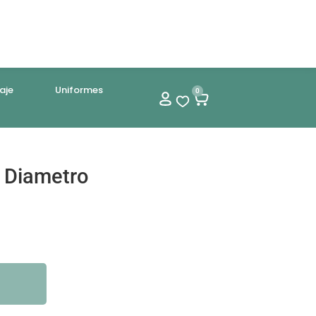
aje
Uniformes
0
 Diametro