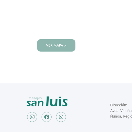
VISITANOS!
Te esperamos en nuestra tienda co
de productos!
VER MAPA >
Dirección:
Avda. Vicuñ
Ñuñoa, Regió