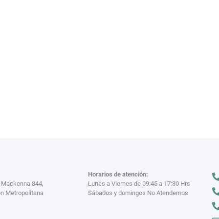
VAJILL
n miles
Descubre nuestra
VER MÁS >
Horarios de atención:
a Mackenna 844,
Lunes a Viernes de 09:45 a 17:30 Hrs
n Metropolitana
Sábados y domingos No Atendemos