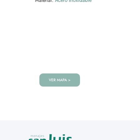
Material:
Acero Inoxidable
VISITANOS!
Te esperamos en nuestra tienda co
de productos!
VER MAPA >