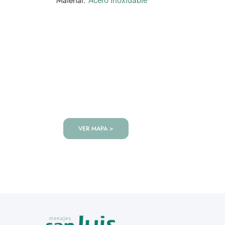
Material:
Acero Inoxidable
VISITANOS!
Te esperamos en nuestra tienda co
de productos!
VER MAPA >