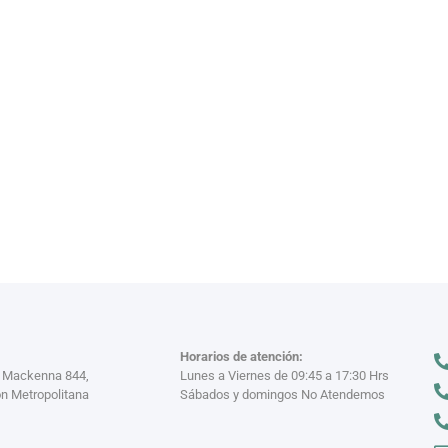
VAJILL
n miles
Descubre nuestra
VER MÁS >
Horarios de atención:
a Mackenna 844,
Lunes a Viernes de 09:45 a 17:30 Hrs
n Metropolitana
Sábados y domingos No Atendemos