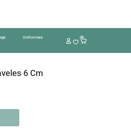
aje
Uniformes
0
aveles 6 Cm