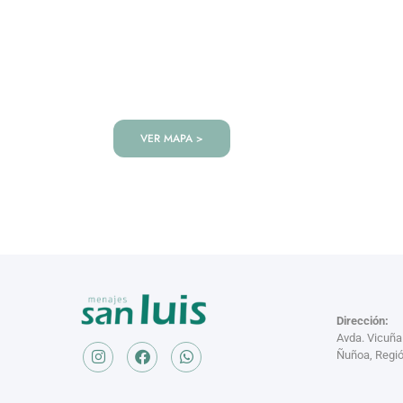
VISITANOS!
Te esperamos en nuestra tienda co
de productos!
VER MAPA >
Dirección:
Avda. Vicuñ
Ñuñoa, Regió