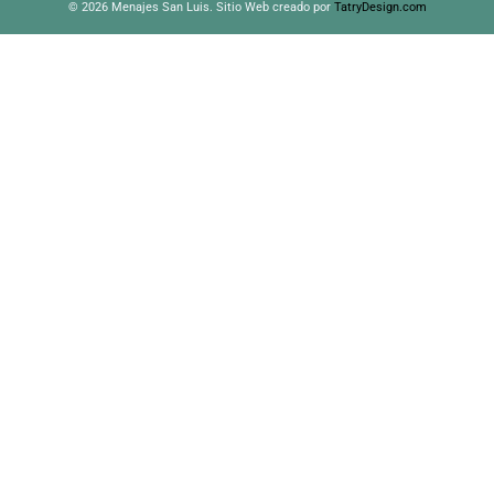
© 2026 Menajes San Luis. Sitio Web creado por
TatryDesign.com