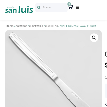
0
Buscar...
INICIO
/
COMEDOR
/
CUBERTERÍA
/
CUCHILLOS
/ CUCHILLO MESA HAWAI 21,5 CM
C