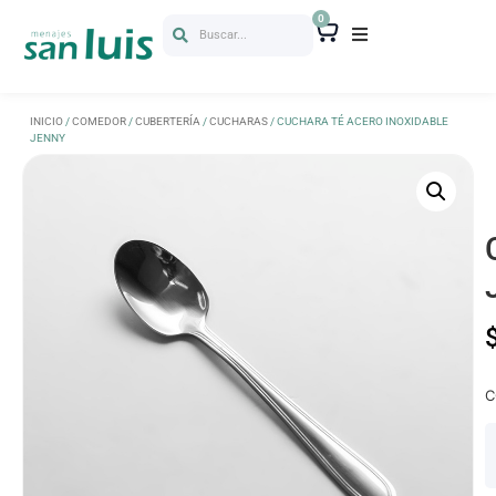
0
Buscar...
INICIO
/
COMEDOR
/
CUBERTERÍA
/
CUCHARAS
/ CUCHARA TÉ ACERO INOXIDABLE
JENNY
C