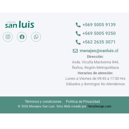
+569 5005 9139
+569 5005 9250
+562 2635 3071
menajes@sanluis.cl
Dirección:
Avda. Vicuña Mackenna 844,
Ñuñoa, Región Metropolitana
Horarios de atención:
Lunes a Viernes de 09:45 a 17:30 Hrs
Sábados y domingos No Atendemos
Términos y condiciones
Política de Privacidad
© 2026 Menajes San Luis. Sitio Web creado por
TatryDesign.com