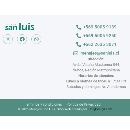
+569 5005 9139
+569 5005 9250
+562 2635 3071
menajes@sanluis.cl
Dirección:
Avda. Vicuña Mackenna 844,
Ñuñoa, Región Metropolitana
Horarios de atención:
Lunes a Viernes de 09:45 a 17:30 Hrs
Sábados y domingos No Atendemos
Términos y condiciones
Política de Privacidad
© 2026 Menajes San Luis. Sitio Web creado por
TatryDesign.com