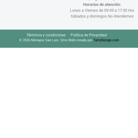
Horarios de atención:
Lunes a Viernes de 09:45 a 17:30 Hrs
Sábados y domingos No Atendemos
Términos y condiciones
Política de Privacidad
© 2026 Menajes San Luis. Sitio Web creado por
TatryDesign.com