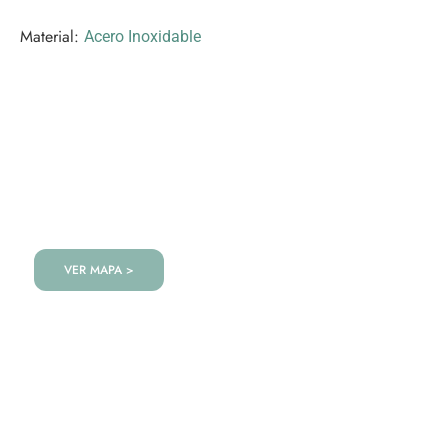
Material:
Acero Inoxidable
VISITANOS!
Te esperamos en nuestra tienda con miles de
productos!
VER MAPA >
VAJILLA