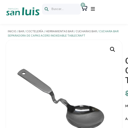
0
Buscar...
INICIO
/
BAR
/
COCTELERÍA
/
HERRAMIENTAS BAR
/
CUCHARAS BAR
/ CUCHARA BAR
SEPARADORA DE CAPAS ACERO INOXIDABLE TABLECRAFT
M
A