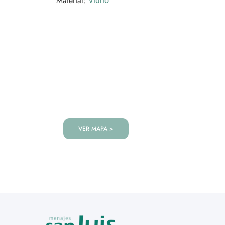
Material:
Vidrio
VISITANOS!
Te esperamos en nuestra tienda co
de productos!
VER MAPA >