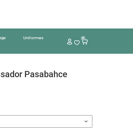
aje
Uniformes
0
ssador Pasabahce