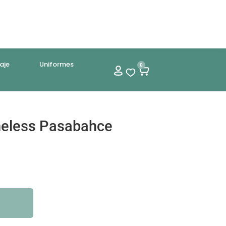
aje
Uniformes
0
meless Pasabahce