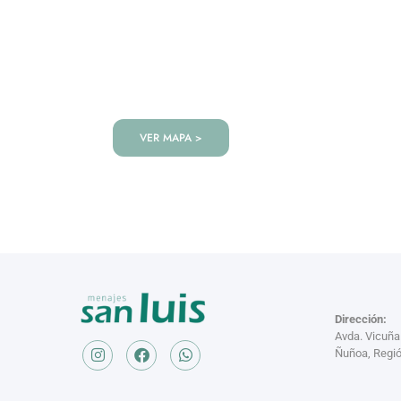
VISITANOS!
Te esperamos en nuestra tienda co
de productos!
VER MAPA >
Dirección:
Avda. Vicuñ
Ñuñoa, Regió