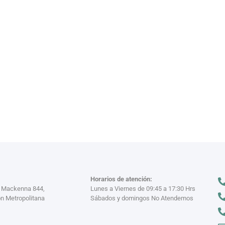
VAJILL
n miles
Descubre nuestra
VER MÁS >
Horarios de atención:
a Mackenna 844,
Lunes a Viernes de 09:45 a 17:30 Hrs
n Metropolitana
Sábados y domingos No Atendemos