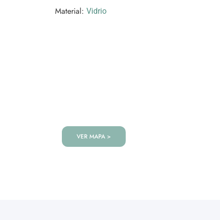
Material:
Vidrio
VISITANOS!
Te esperamos en nuestra tienda co
de productos!
VER MAPA >