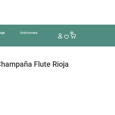
aje
Uniformes
0
Champaña Flute Rioja