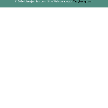
© 2026 Menajes San Luis. Sitio Web creado por
TatryDesign.com