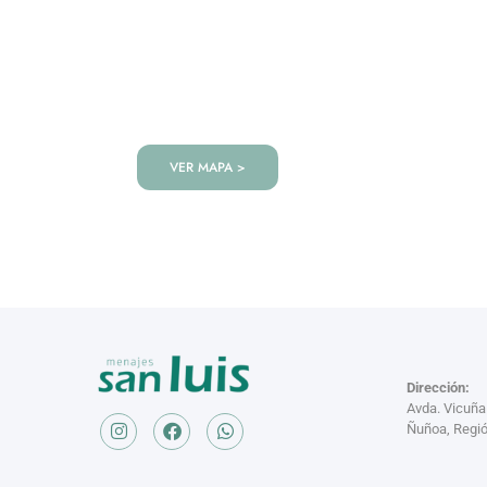
VISITANOS!
Te esperamos en nuestra tienda co
de productos!
VER MAPA >
Dirección:
Avda. Vicuñ
Ñuñoa, Regió