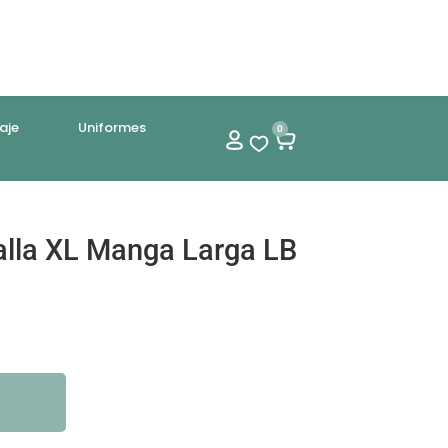
aje
Uniformes
0
alla XL Manga Larga LB