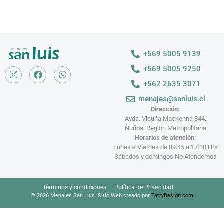
+569 5005 9139
+569 5005 9250
+562 2635 3071
menajes@sanluis.cl
Dirección:
Avda. Vicuña Mackenna 844,
Ñuñoa, Región Metropolitana
Horarios de atención:
Lunes a Viernes de 09:45 a 17:30 Hrs
Sábados y domingos No Atendemos
Términos y condiciones
Política de Privacidad
© 2026 Menajes San Luis. Sitio Web creado por
TatryDesign.com