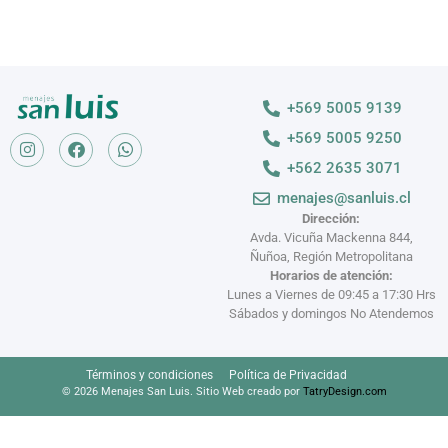
+569 5005 9139
+569 5005 9250
+562 2635 3071
menajes@sanluis.cl
Dirección:
Avda. Vicuña Mackenna 844,
Ñuñoa, Región Metropolitana
Horarios de atención:
Lunes a Viernes de 09:45 a 17:30 Hrs
Sábados y domingos No Atendemos
Términos y condiciones
Política de Privacidad
© 2026 Menajes San Luis. Sitio Web creado por
TatryDesign.com