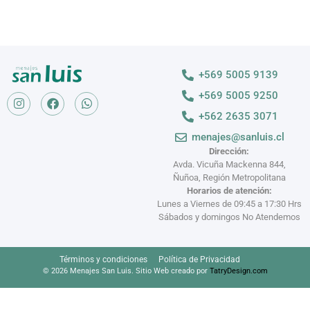
+569 5005 9139
+569 5005 9250
+562 2635 3071
menajes@sanluis.cl
Dirección:
Avda. Vicuña Mackenna 844,
Ñuñoa, Región Metropolitana
Horarios de atención:
Lunes a Viernes de 09:45 a 17:30 Hrs
Sábados y domingos No Atendemos
Términos y condiciones
Política de Privacidad
© 2026 Menajes San Luis. Sitio Web creado por
TatryDesign.com