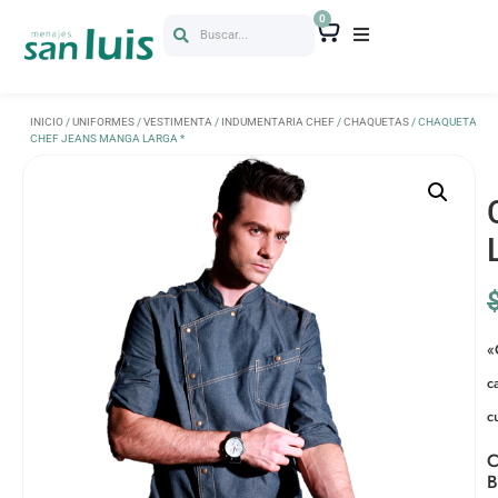
0
Buscar...
INICIO
/
UNIFORMES
/
VESTIMENTA
/
INDUMENTARIA CHEF
/
CHAQUETAS
/ CHAQUETA
CHEF JEANS MANGA LARGA *
«
c
c
C
B