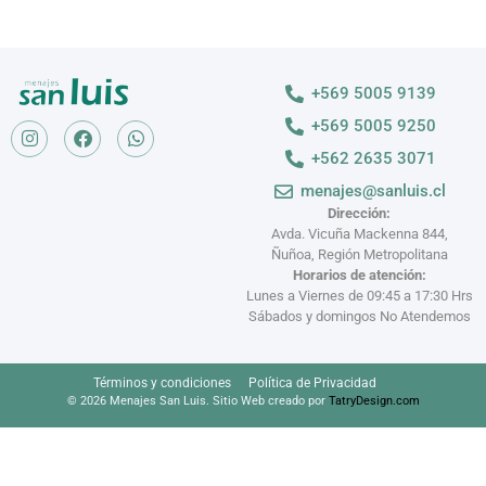
+569 5005 9139
+569 5005 9250
+562 2635 3071
menajes@sanluis.cl
Dirección:
Avda. Vicuña Mackenna 844,
Ñuñoa, Región Metropolitana
Horarios de atención:
Lunes a Viernes de 09:45 a 17:30 Hrs
Sábados y domingos No Atendemos
Términos y condiciones
Política de Privacidad
© 2026 Menajes San Luis. Sitio Web creado por
TatryDesign.com