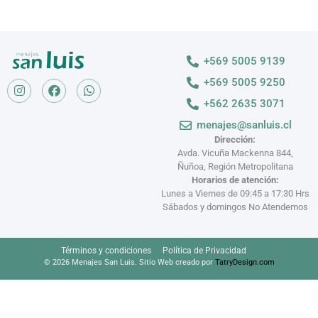
+569 5005 9139
+569 5005 9250
+562 2635 3071
menajes@sanluis.cl
Dirección:
Avda. Vicuña Mackenna 844,
Ñuñoa, Región Metropolitana
Horarios de atención:
Lunes a Viernes de 09:45 a 17:30 Hrs
Sábados y domingos No Atendemos
Términos y condiciones
Política de Privacidad
© 2026 Menajes San Luis. Sitio Web creado por
TatryDesign.com