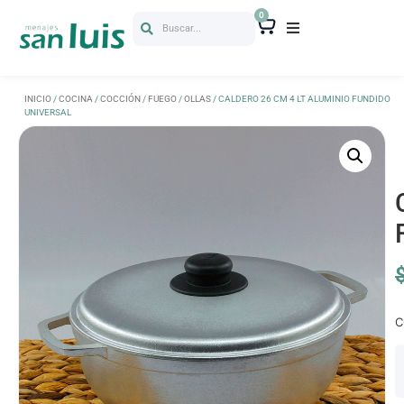
0
Buscar...
INICIO
/
COCINA
/
COCCIÓN
/
FUEGO
/
OLLAS
/ CALDERO 26 CM 4 LT ALUMINIO FUNDIDO
UNIVERSAL
C