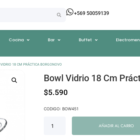
+569 50059139
Cocina
Bar
Buffet
Electromen
 VIDRIO 18 CM PRÁCTICA BORGONOVO
Bowl Vidrio 18 Cm Prác
$
5.590
CODIGO: BOW451
AÑADIR AL CARRO