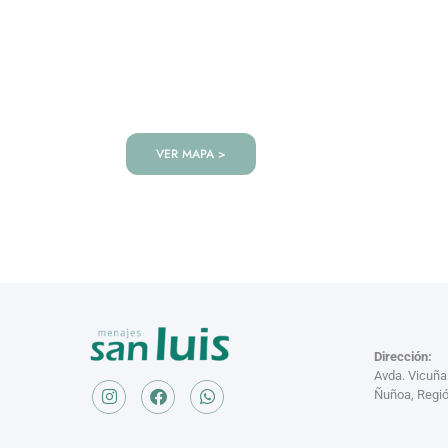
VISITANOS!
Te esperamos en nuestra tienda co
de productos!
VER MAPA >
Dirección:
Avda. Vicuñ
Ñuñoa, Regió