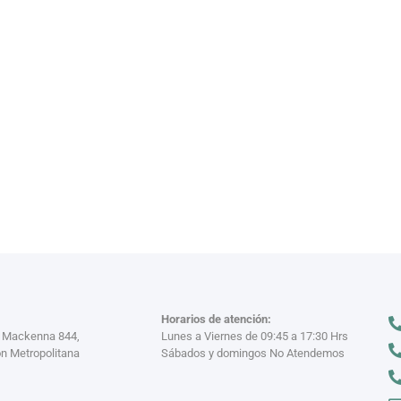
VAJILL
n miles
Descubre nuestra
VER MÁS >
Horarios de atención:
a Mackenna 844,
Lunes a Viernes de 09:45 a 17:30 Hrs
n Metropolitana
Sábados y domingos No Atendemos