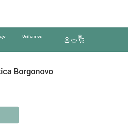
aje
Uniformes
0
tica Borgonovo