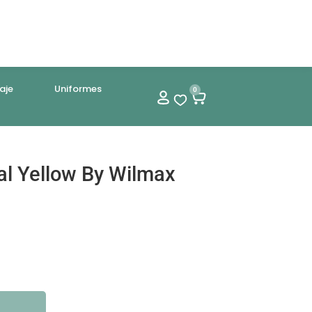
aje
Uniformes
0
al Yellow By Wilmax