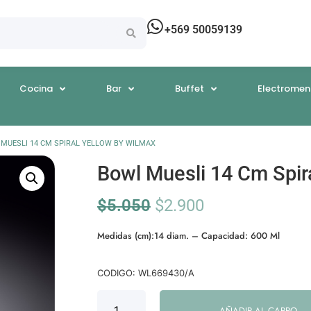
+569 50059139
Cocina
Bar
Buffet
Electromen
MUESLI 14 CM SPIRAL YELLOW BY WILMAX
Bowl Muesli 14 Cm Spir
$
5.050
$
2.900
Medidas (cm):14 diam. – Capacidad: 600 Ml
CODIGO: WL669430/A
AÑADIR AL CARRO