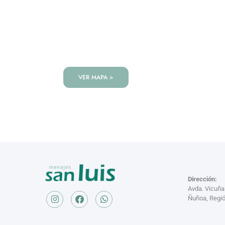
VISITANOS!
Te esperamos en nuestra tienda co
de productos!
VER MAPA >
Dirección:
Avda. Vicuñ
Ñuñoa, Regió