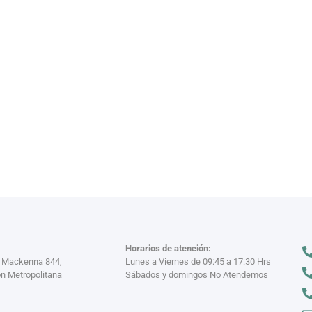
VAJILL
n miles
Descubre nuestra
VER MÁS >
Horarios de atención:
a Mackenna 844,
Lunes a Viernes de 09:45 a 17:30 Hrs
n Metropolitana
Sábados y domingos No Atendemos