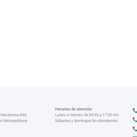
VAJILL
n miles
Descubre nuestra
VER MÁS >
Horarios de atención:
a Mackenna 844,
Lunes a Viernes de 09:45 a 17:30 Hrs
n Metropolitana
Sábados y domingos No Atendemos