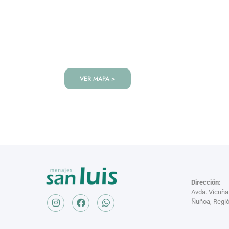
VISITANOS!
Te esperamos en nuestra tienda co
de productos!
VER MAPA >
Dirección:
Avda. Vicuñ
Ñuñoa, Regió