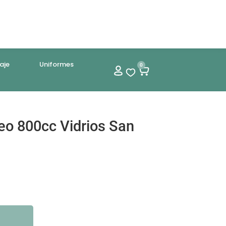
aje
Uniformes
0
eo 800cc Vidrios San