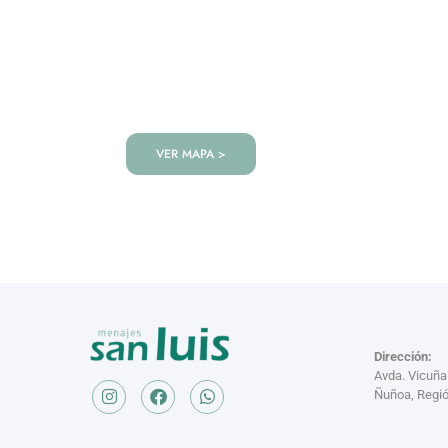
VISITANOS!
Te esperamos en nuestra tienda co
de productos!
VER MAPA >
Dirección:
Avda. Vicuñ
Ñuñoa, Regió