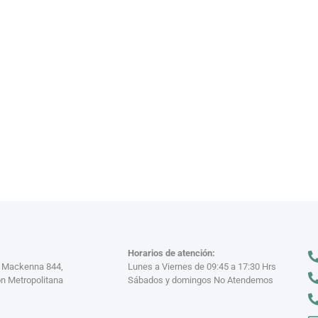
VAJILL
n miles
Descubre nuestra
VER MÁS >
Horarios de atención:
a Mackenna 844,
Lunes a Viernes de 09:45 a 17:30 Hrs
n Metropolitana
Sábados y domingos No Atendemos