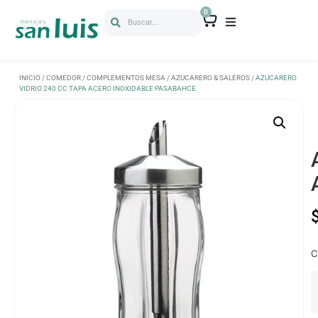
0
Buscar...
INICIO
/
COMEDOR
/
COMPLEMENTOS MESA
/
AZUCARERO & SALEROS
/ AZUCARERO
VIDRIO 240 CC TAPA ACERO INOXIDABLE PASABAHCE
C