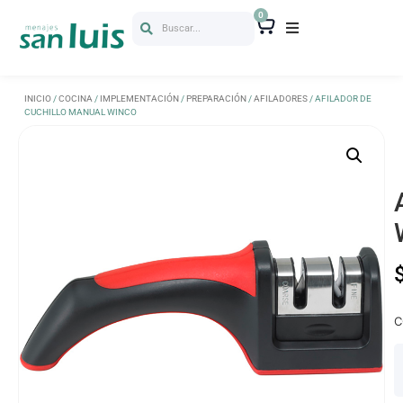
0
Buscar...
INICIO
/
COCINA
/
IMPLEMENTACIÓN
/
PREPARACIÓN
/
AFILADORES
/ AFILADOR DE
CUCHILLO MANUAL WINCO
C