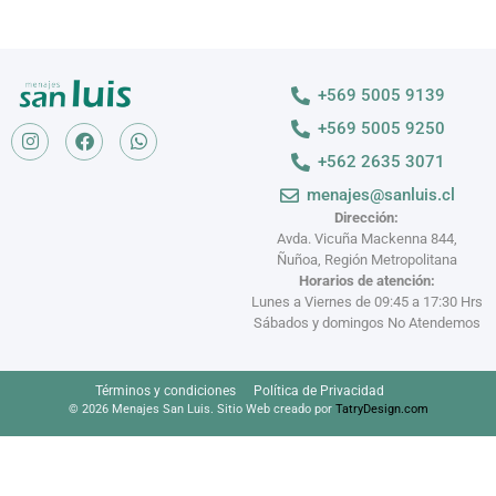
+569 5005 9139
+569 5005 9250
+562 2635 3071
menajes@sanluis.cl
Dirección:
Avda. Vicuña Mackenna 844,
Ñuñoa, Región Metropolitana
Horarios de atención:
Lunes a Viernes de 09:45 a 17:30 Hrs
Sábados y domingos No Atendemos
Términos y condiciones
Política de Privacidad
© 2026 Menajes San Luis. Sitio Web creado por
TatryDesign.com