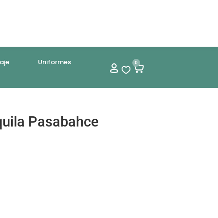
aje
Uniformes
0
quila Pasabahce