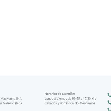
VAJILL
n miles
Descubre nuestra
VER MÁS >
Horarios de atención:
a Mackenna 844,
Lunes a Viernes de 09:45 a 17:30 Hrs
n Metropolitana
Sábados y domingos No Atendemos