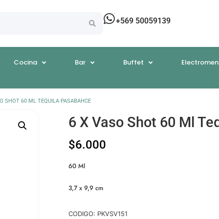
+569 50059139
Cocina
Bar
Buffet
Electromen
SO SHOT 60 ML TEQUILA PASABAHCE
6 X Vaso Shot 60 Ml Te
$
6.000
60 Ml
3,7 x 9,9 cm
CODIGO: PKVSV151