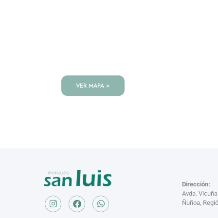
VISITANOS!
Te esperamos en nuestra tienda co
de productos!
VER MAPA >
Dirección:
Avda. Vicuñ
Ñuñoa, Regió